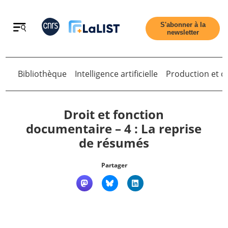
Retour
S'abonner à la
newsletter
Bibliothèque
Intelligence artificielle
Production et di
Retour
Droit et fonction
documentaire – 4 : La reprise
de résumés
Accueil
Partager
Tous les articles
Qui sommes nous ?