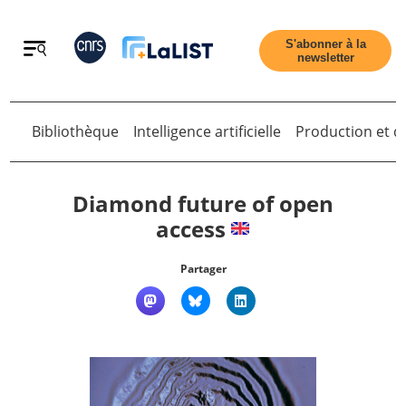
Retour
S'abonner à la
newsletter
Retour
Bibliothèque
Intelligence artificielle
Production et di
Diamond future of open
access
Accueil
Partager
Tous les articles
Qui sommes nous ?