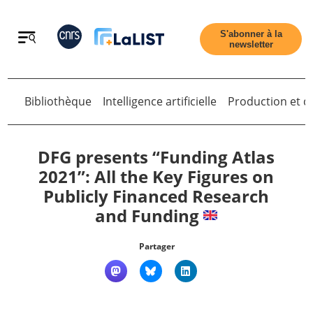
Retour
S'abonner à la
newsletter
Bibliothèque
Intelligence artificielle
Production et di
Retour
DFG presents “Funding Atlas
2021”: All the Key Figures on
Publicly Financed Research
Accueil
and Funding
Tous les articles
Partager
Qui sommes nous ?