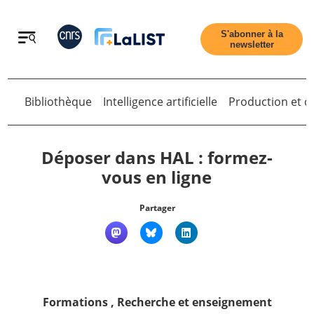
Retour
S'abonner à la
newsletter
Retour
Bibliothèque
Intelligence artificielle
Production et di
Déposer dans HAL : formez-
vous en ligne
Accueil
Partager
Tous les articles
Qui sommes nous ?
Formations
,
Recherche et enseignement