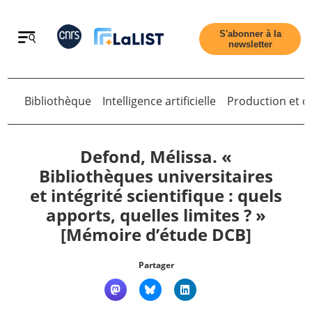
Retour
S'abonner à la
newsletter
Bibliothèque
Intelligence artificielle
Production et di
Retour
Defond, Mélissa. «
Bibliothèques universitaires
et intégrité scientifique : quels
Accueil
apports, quelles limites ? »
[Mémoire d’étude DCB]
Tous les articles
Partager
Qui sommes nous ?