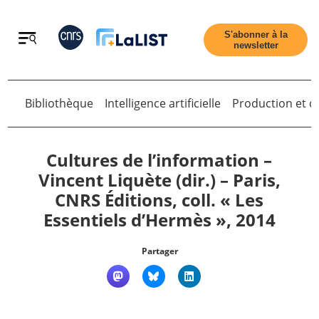
Retour
S'abonner à la
newsletter
Bibliothèque
Intelligence artificielle
Production et di
Retour
Cultures de l’information –
Vincent Liquète (dir.) – Paris,
CNRS Éditions, coll. « Les
Accueil
Essentiels d’Hermès », 2014
Tous les articles
Partager
Qui sommes nous ?