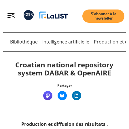
Retour
S'abonner à la
newsletter
Retour
Bibliothèque
Intelligence artificielle
Production et di
Croatian national repository
system DABAR & OpenAIRE
Accueil
Partager
Tous les articles
Qui sommes nous ?
Production et diffusion des résultats
,