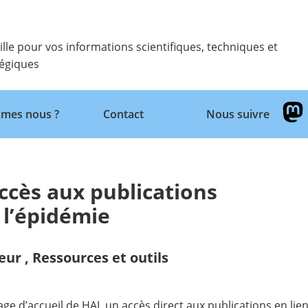
ille pour vos informations scientifiques, techniques et
tégiques
Retour
mes nous ?
Contact
Nous suivre
accès aux publications
 l’épidémie
eur
,
Ressources et outils
ge d’accueil de HAL un accès direct aux publications en lie