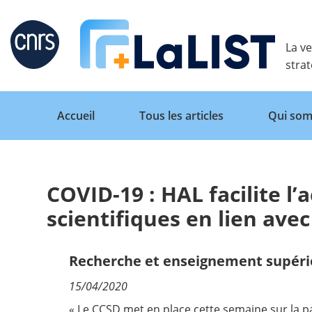
Retour
La ve
stra
Accueil
Tous les articles
Qui som
COVID-19 : HAL facilite l’
Accueil
scientifiques en lien avec
Tous les articles
Recherche et enseignement supéri
15/04/2020
Qui sommes nous ?
« Le CCSD met en place cette semaine sur la pa