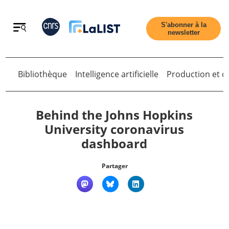
Retour
S'abonner à la
newsletter
Retour
Bibliothèque
Intelligence artificielle
Production et di
Behind the Johns Hopkins
University coronavirus
dashboard
Accueil
Partager
Tous les articles
Qui sommes nous ?