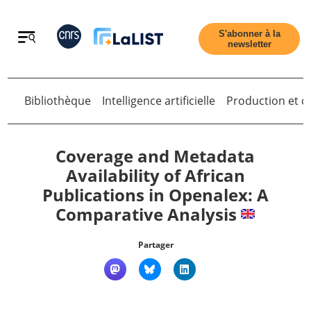
Retour
S'abonner à la
newsletter
Bibliothèque
Intelligence artificielle
Production et di
Retour
Coverage and Metadata
Availability of African
Publications in Openalex: A
Accueil
Comparative Analysis
Tous les articles
Partager
Qui sommes nous ?