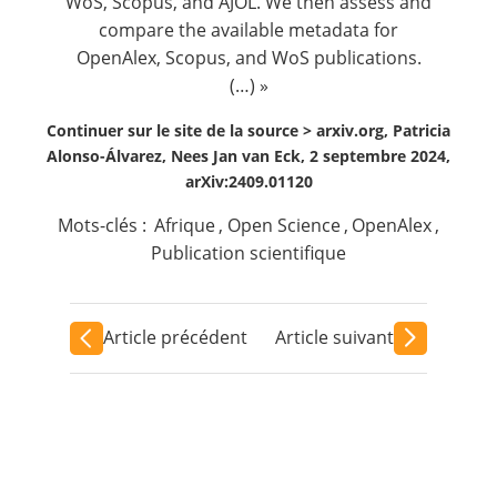
WoS, Scopus, and AJOL. We then assess and
compare the available metadata for
OpenAlex, Scopus, and WoS publications.
(…) »
Continuer sur le site de la source >
arxiv.org, Patricia
Alonso-Álvarez, Nees Jan van Eck, 2 septembre 2024,
arXiv:2409.01120
Mots-clés :
Afrique
,
Open Science
,
OpenAlex
,
Publication scientifique
Article précédent
Article suivant