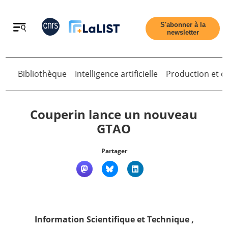
Retour
S'abonner à la
newsletter
Bibliothèque
Intelligence artificielle
Production et di
Retour
Couperin lance un nouveau
GTAO
Accueil
Partager
Tous les articles
Qui sommes nous ?
Information Scientifique et Technique
,