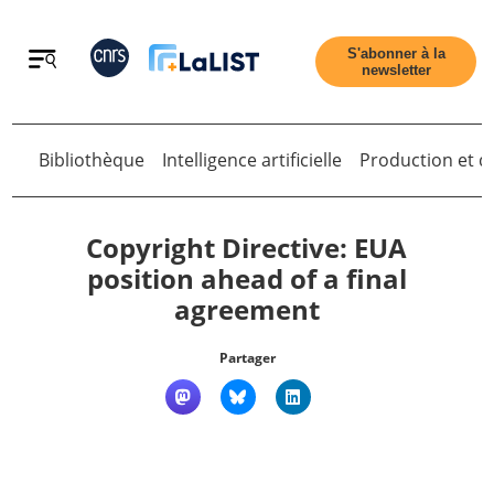
Retour
S'abonner à la
newsletter
Retour
Bibliothèque
Intelligence artificielle
Production et di
Copyright Directive: EUA
position ahead of a final
agreement
Accueil
Partager
Tous les articles
Qui sommes nous ?