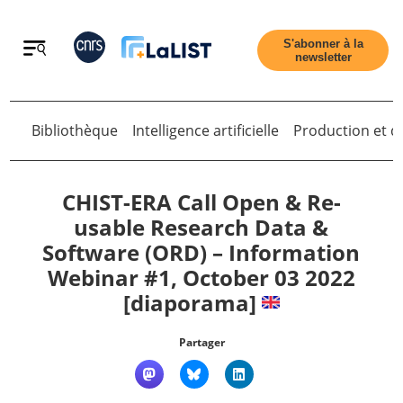
Retour
S'abonner à la
newsletter
Bibliothèque
Intelligence artificielle
Production et di
Retour
CHIST-ERA Call Open & Re-
usable Research Data &
Software (ORD) – Information
Accueil
Webinar #1, October 03 2022
[diaporama]
Tous les articles
Partager
Qui sommes nous ?