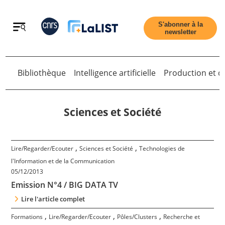
Retour
S'abonner à la
newsletter
Bibliothèque
Intelligence artificielle
Production et di
Retour
Sciences et Société
Accueil
,
,
Lire/Regarder/Ecouter
Sciences et Société
Technologies de
l'Information et de la Communication
05/12/2013
Tous les articles
Emission N°4 / BIG DATA TV
Lire l'article complet
Qui sommes nous ?
,
,
,
Formations
Lire/Regarder/Ecouter
Pôles/Clusters
Recherche et