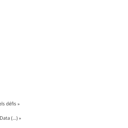
ls défis »
Data (…) »