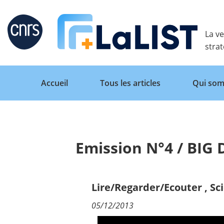
Retour
La ve
stra
Accueil
Tous les articles
Qui som
Emission N°4 / BIG
Accueil
Tous les articles
Lire/Regarder/Ecouter
,
Sc
05/12/2013
Qui sommes nous ?