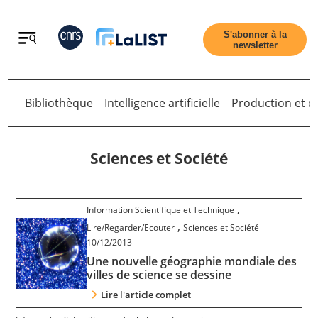
Retour
S'abonner à la
newsletter
Bibliothèque
Intelligence artificielle
Production et di
Retour
Sciences et Société
Accueil
,
Information Scientifique et Technique
,
Lire/Regarder/Ecouter
Sciences et Société
10/12/2013
Tous les articles
Une nouvelle géographie mondiale des
villes de science se dessine
Qui sommes nous ?
Lire l'article complet