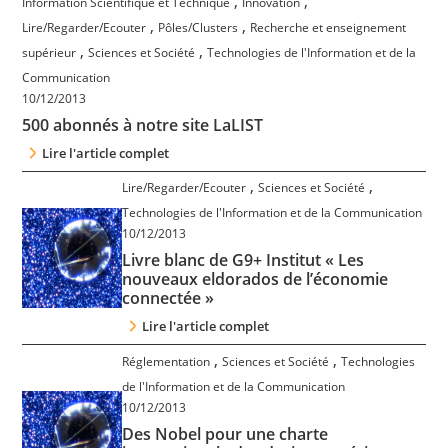
,
,
Information Scientifique et Technique
Innovation
Contact
,
,
Lire/Regarder/Ecouter
Pôles/Clusters
Recherche et enseignement
,
,
supérieur
Sciences et Société
Technologies de l'Information et de la
Nous suivre
Communication
10/12/2013
500 abonnés à notre site LaLIST
Lire l'article complet
,
,
Lire/Regarder/Ecouter
Sciences et Société
Technologies de l'Information et de la Communication
10/12/2013
Livre blanc de G9+ Institut « Les
nouveaux eldorados de l’économie
connectée »
Lire l'article complet
,
,
Réglementation
Sciences et Société
Technologies
de l'Information et de la Communication
10/12/2013
Des Nobel pour une charte