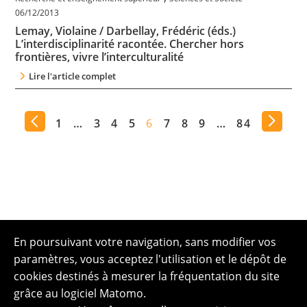
06/12/2013
Lemay, Violaine / Darbellay, Frédéric (éds.)
L’interdisciplinarité racontée. Chercher hors
frontières, vivre l’interculturalité
Lire l'article complet
1
…
3
4
5
6
7
8
9
…
84
En poursuivant votre navigation, sans modifier vos
paramètres, vous acceptez l'utilisation et le dépôt de
cookies destinés à mesurer la fréquentation du site
grâce au logiciel Matomo.