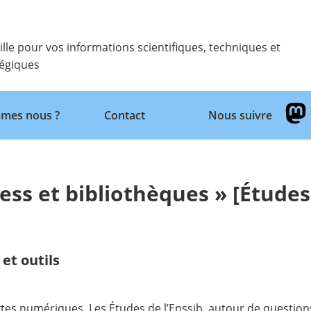
ille pour vos informations scientifiques, techniques et
tégiques
Retour
mes nous ?
Contact
Nous suivre
ess et bibliothèques » [Études
et outils
textes numériques, Les Études de l’Enssib, autour de questi