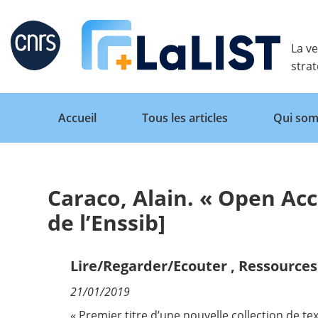
Retour
La ve
stra
Accueil
Tous les articles
Qui som
Caraco, Alain. « Open Acc
Accueil
de l’Enssib]
Tous les articles
Lire/Regarder/Ecouter
,
Ressources 
21/01/2019
Qui sommes nous ?
« Premier titre d’une nouvelle collection de 