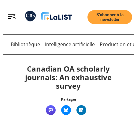
Retour
S'abonner à la
newsletter
Retour
Bibliothèque
Intelligence artificielle
Production et di
Canadian OA scholarly
journals: An exhaustive
survey
Accueil
Partager
Tous les articles
Qui sommes nous ?