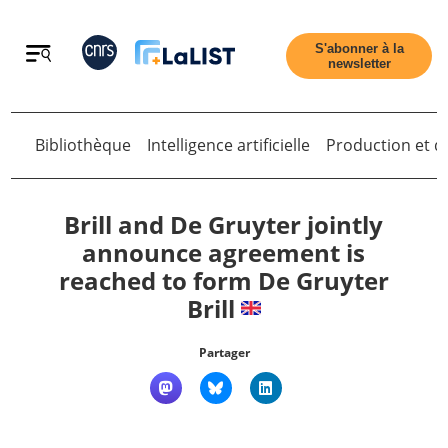
Retour
S'abonner à la
newsletter
Bibliothèque
Intelligence artificielle
Production et di
Retour
Brill and De Gruyter jointly
announce agreement is
reached to form De Gruyter
Accueil
Brill
Tous les articles
Partager
Qui sommes nous ?