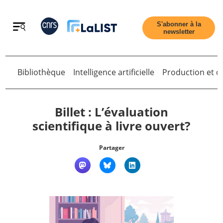
Retour
S'abonner à la
newsletter
Retour
Bibliothèque
Intelligence artificielle
Production et di
Billet : L’évaluation
scientifique à livre ouvert?
Accueil
Partager
Tous les articles
Qui sommes nous ?