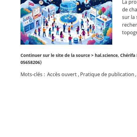
La pro
de cha
Contact
sur la
recher
Nous suivre
topogr
Continuer sur le site de la source >
hal.science, Chérif
05658206⟩
Mots-clés :
Accès ouvert
,
Pratique de publication
,