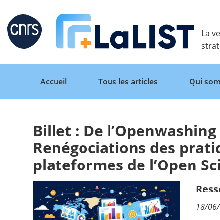
Retour
La ve
stra
Accueil
Tous les articles
Qui som
Billet : De l’Openwashi
Accueil
Renégociations des prati
plateformes de l’Open Sc
Tous les articles
Ress
Qui sommes nous ?
18/06