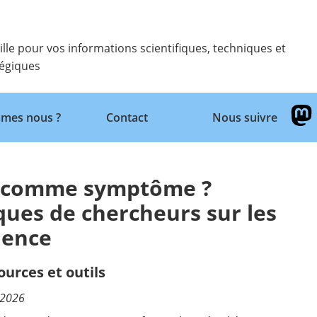
ille pour vos informations scientifiques, techniques et
tégiques
Retour
mes nous ?
Contact
Nous suivre
ng comme symptôme ?
ques de chercheurs sur les
ience
ources et outils
/2026