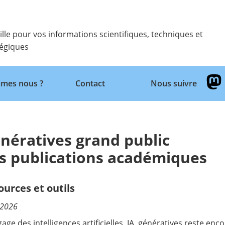
ille pour vos informations scientifiques, techniques et
tégiques
Retour
mes nous ?
Contact
Nous suivre
énératives grand public
es publications académiques
ources et outils
/2026
gage des intelligences artificielles, IA, génératives reste en