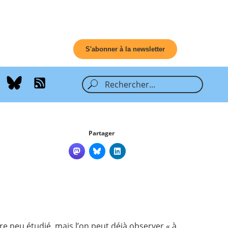
S'abonner à la newsletter
Partager
core peu étudié, mais l’on peut déjà observer « à