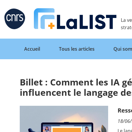
Retour
La ve
stra
Accueil
Tous les articles
Qui som
Billet : Comment les IA g
Accueil
influencent le langage d
Tous les articles
Ress
18/06
Qui sommes nous ?
Le lan