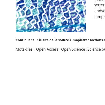
better
Contact
landsc
compre
Nous suivre
Continuer sur le site de la source >
mapletransactions.o
Mots-clés :
Open Access
,
Open Science
,
Science o