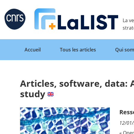
Retour
La ve
stra
Accueil
Tous les articles
Qui som
Articles, software, data:
Accueil
study
Tous les articles
Ress
12/01
Qui sommes nous ?
« Open