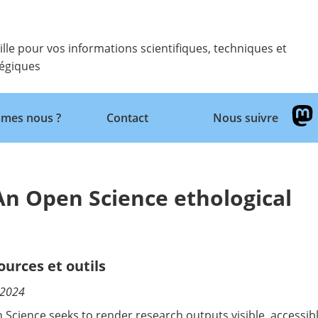
ille pour vos informations scientifiques, techniques et
tégiques
Retour
mes nous ?
Contact
Nous suivre
 An Open Science ethological
ources et outils
/2024
 Science seeks to render research outputs visible, accessible,