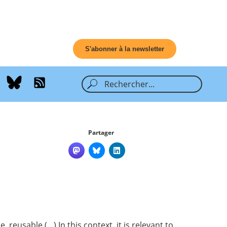
S'abonner à la newsletter
Partager
 reusable.(…) In this context, it is relevant to