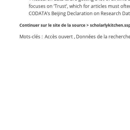
focuses on ‘
Trust
’, which for articles must oft
Contact
CODATA’s Beijing Declaration on Research Data
Continuer sur le site de la source >
scholarlykitchen.ss
Nous suivre
Mots-clés :
Accès ouvert
,
Données de la recherch