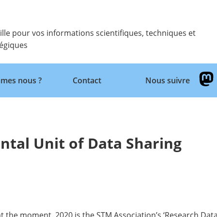
ille pour vos informations scientifiques, techniques et
tégiques
Retour
mes nous ?
Contact
Nous suivre
ntal Unit of Data Sharing
 at the moment. 2020 is the STM Association’s ‘
Research Data