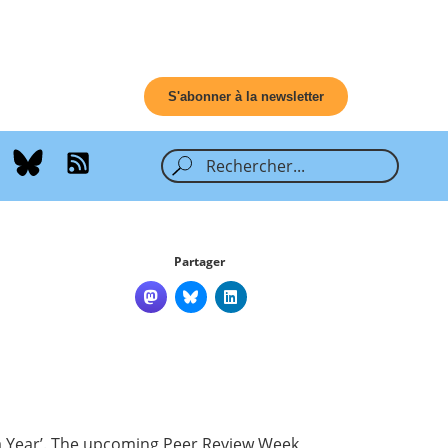
S'abonner à la newsletter
Partager
 Year
’. The upcoming Peer Review Week