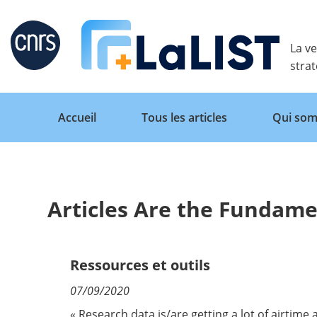
Retour
La ve
stra
Accueil
Tous les articles
Qui som
Articles Are the Fundame
Accueil
Tous les articles
Ressources et outils
07/09/2020
Qui sommes nous ?
« Research data is/are getting a lot of airtime