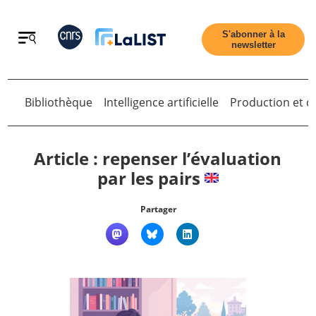
Retour
S'abonner à la
newsletter
Bibliothèque
Intelligence artificielle
Production et di
Retour
Article : repenser l’évaluation
par les pairs
Accueil
Partager
Tous les articles
Qui sommes nous ?