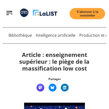
Retour
S'abonner à la
newsletter
Retour
Bibliothèque
Intelligence artificielle
Production et di
Article : enseignement
supérieur : le piège de la
massification low cost
Accueil
Partager
Tous les articles
Qui sommes nous ?