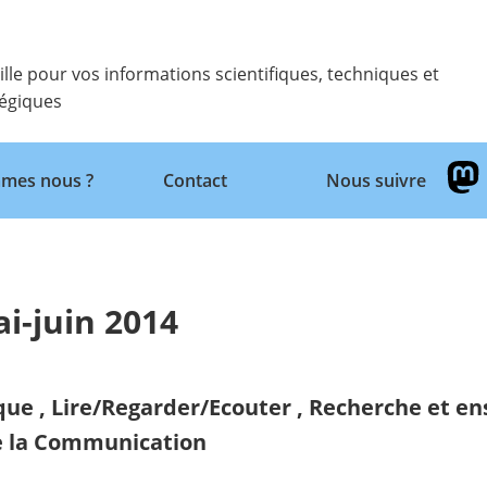
ille pour vos informations scientifiques, techniques et
tégiques
Retour
mes nous ?
Contact
Nous suivre
i-juin 2014
ique
,
Lire/Regarder/Ecouter
,
Recherche et en
de la Communication