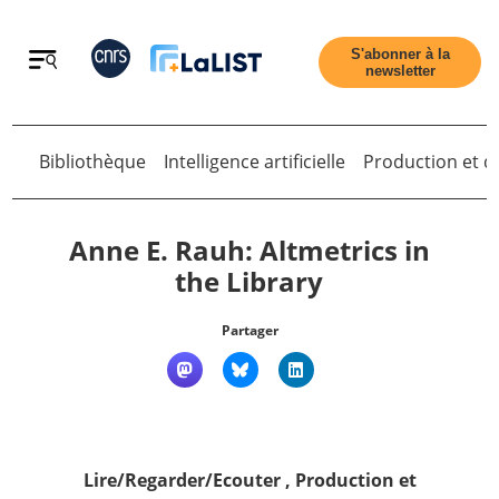
Retour
S'abonner à la
newsletter
Bibliothèque
Intelligence artificielle
Production et di
Retour
Anne E. Rauh: Altmetrics in
the Library
Accueil
Partager
Tous les articles
Qui sommes nous ?
Lire/Regarder/Ecouter
,
Production et