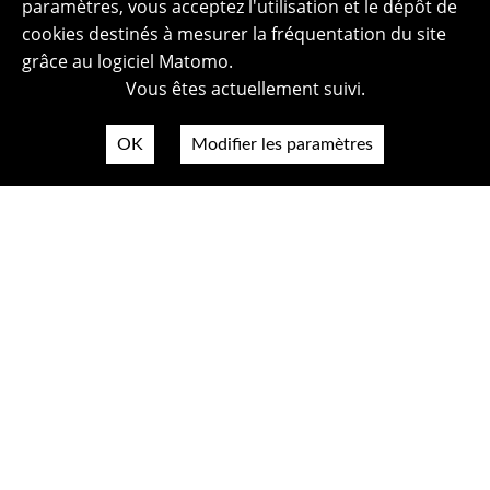
paramètres, vous acceptez l'utilisation et le dépôt de
cookies destinés à mesurer la fréquentation du site
grâce au logiciel Matomo.
Vous êtes actuellement suivi.
OK
Modifier les paramètres
Plan du site
Politique de confidentialité
Mentions légales
Crédits photos
Accessibilité