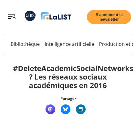
Retour
S'abonner à la
newsletter
Bibliothèque
Intelligence artificielle
Production et di
Retour
#DeleteAcademicSocialNetworks
? Les réseaux sociaux
académiques en 2016
Accueil
Partager
Tous les articles
Qui sommes nous ?