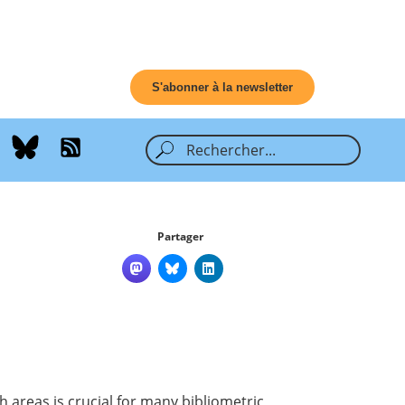
S'abonner à la newsletter
Partager
h areas is crucial for many bibliometric