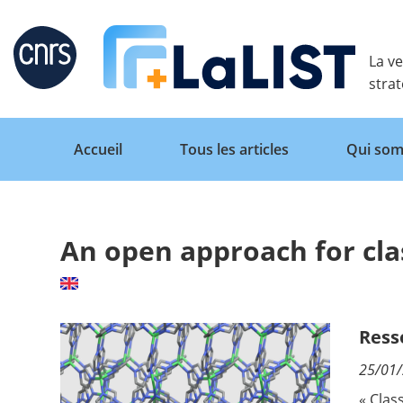
Retour
La ve
stra
Accueil
Tous les articles
Qui som
An open approach for cla
Accueil
Tous les articles
Ress
25/01
Qui sommes nous ?
« Clas