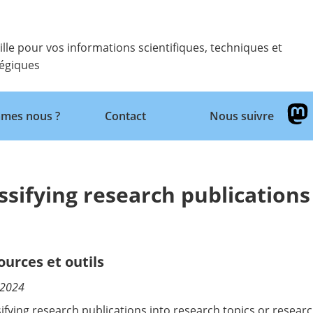
ille pour vos informations scientifiques, techniques et
tégiques
Retour
mes nous ?
Contact
Nous suivre
ssifying research publications
ources et outils
/2024
sifying research publications into research topics or researc