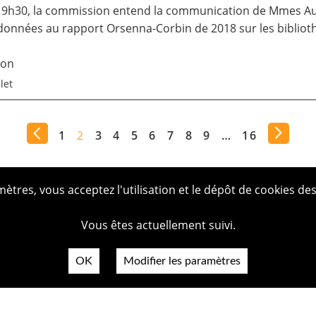
 9h30, la commission entend la communication de Mmes Aur
s données au rapport Orsenna-Corbin de 2018 sur les bibliot
ion
let
1
2
3
4
5
6
7
8
9
…
16
tres, vous acceptez l'utilisation et le dépôt de cookies des
Vous êtes actuellement suivi.
OK
Modifier les paramètres