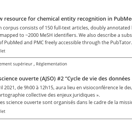
resource for chemical entity recognition in PubMed 
corpus consists of 150 full-text articles, doubly annotate
mapped to ~2000 MeSH identifiers. We also describe a subst
l of PubMed and PMC freely accessible through the PubTato
let
,
ement supérieur
Réglementation
 science ouverte (AJSO) #2 “Cycle de vie des données 
il 2021, de 9h00 à 12h15, aura lieu en visioconférence le deu
rtographie collective des enjeux juridiques ».
ques science ouverte sont organisés dans le cadre de la missi
let