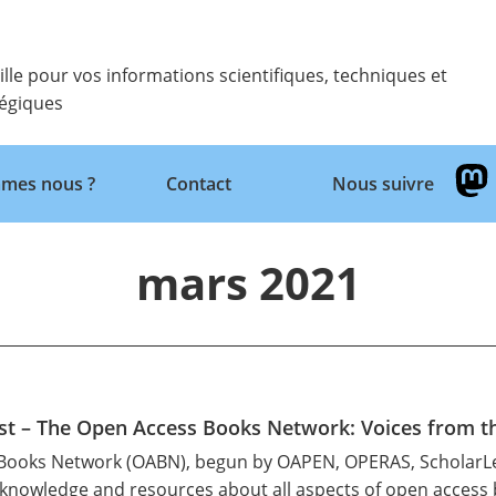
ille pour vos informations scientifiques, techniques et
tégiques
mes nous ?
Contact
Nous suivre
Retour
mars 2021
st – The Open Access Books Network: Voices from
Books Network (OABN)
, begun by OAPEN, OPERAS, ScholarL
 knowledge and resources about all aspects of open access 