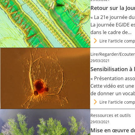
Retour sur la Jo
« La 21e journée du
La journée EGIDE es
dans le cadre de…
Lire l'article comp
Lire/Regarder/Ecouter
29/03/2021
Sensibilisation 
« Présentation assoc
Cette vidéo est une 
de donner un vocab
Lire l'article comp
Ressources et outils
29/03/2021
Mise en œuvre du