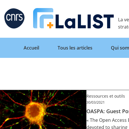
Retour
La ve
stra
Accueil
Tous les articles
Qui som
Accueil
Ressources et outils
Tous les articles
30/03/2021
OASPA: Guest Po
Qui sommes nous ?
« The
Open Access 
devoted to sharing