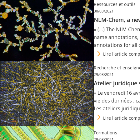
Ressources et outils
30/03/2021
NLM-Chem, a new 
« (…) The NLM-Chem 
name annotations, 
annotations for al
Lire l'article comp
Recherche et enseign
29/03/2021
Atelier juridique
« Le vendredi 16 avr
vie des données : ca
Les ateliers juridi
Lire l'article comp
Formations
29/03/2021