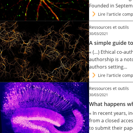
Founded in Septemb
Contact
Lire l'article comp
Ressources et outils
Nous suivre
30/03/2021
A simple guide t
« (…) Ethical co-au
authorship is a not
authors setting…
Lire l'article comp
Ressources et outils
30/03/2021
What happens whe
« In recent years, 
from a closed acces
to submit their pap