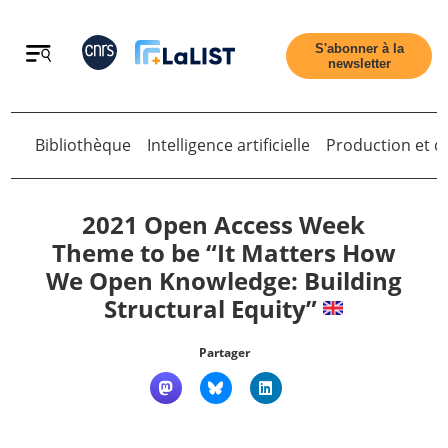
Retour
S'abonner à la
newsletter
Bibliothèque
Intelligence artificielle
Production et di
Retour
2021 Open Access Week
Theme to be “It Matters How
We Open Knowledge: Building
Accueil
Structural Equity”
Tous les articles
Partager
Qui sommes nous ?