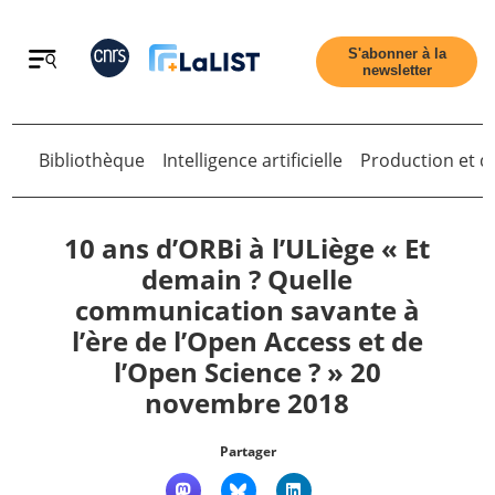
Retour
S'abonner à la
newsletter
Bibliothèque
Intelligence artificielle
Production et di
Retour
10 ans d’ORBi à l’ULiège « Et
demain ? Quelle
communication savante à
Accueil
l’ère de l’Open Access et de
l’Open Science ? » 20
Tous les articles
novembre 2018
Qui sommes nous ?
Partager