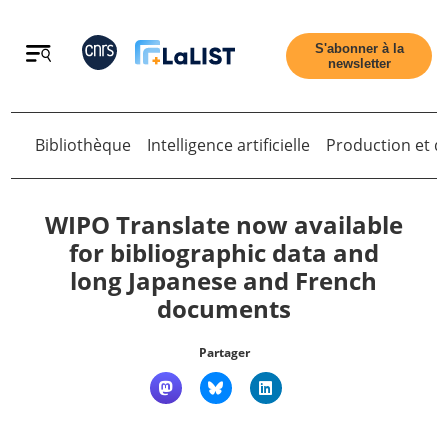
Retour
S'abonner à la
newsletter
Retour
Bibliothèque
Intelligence artificielle
Production et di
WIPO Translate now available
for bibliographic data and
long Japanese and French
Accueil
documents
Tous les articles
Partager
Qui sommes nous ?