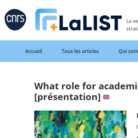
Retour
La ve
stra
Accueil
Tous les articles
Qui som
What role for academic
Accueil
[présentation]
Tous les articles
Qui sommes nous ?