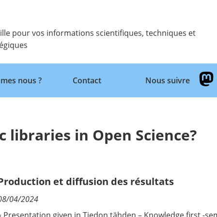
ille pour vos informations scientifiques, techniques et
tégiques
Retour
mes nous ?
Contact
Nous suivre
 libraries in Open Science?
Production et diffusion des résultats
08/04/2024
« Presentation given in
Tiedon tähden – Knowledge first -se