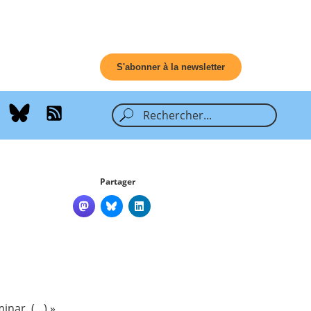
S'abonner à la newsletter
Partager
minar
. (…) »