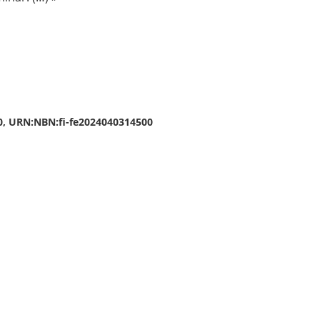
90, URN:NBN:fi-fe2024040314500