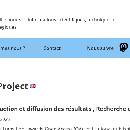
ille pour vos informations scientifiques, techniques et
tégiques
Retour
mes nous ?
Contact
Nous suivre
roject
uction et diffusion des résultats
,
Recherche 
/2022
he transition towards Open Access (OA), institutional publis