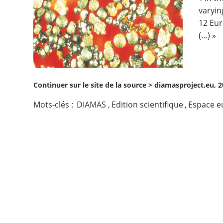
varyin
Contact
12 Eur
(…) »
Nous suivre
Continuer sur le site de la source >
diamasproject.eu, 
Mots-clés :
DIAMAS
,
Edition scientifique
,
Espace e