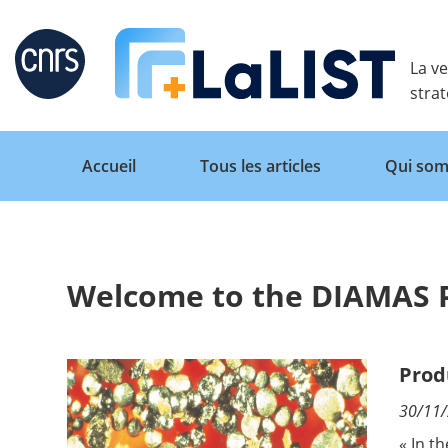
Retour
La ve
stra
Accueil
Tous les articles
Qui som
Welcome to the DIAMAS P
Accueil
Tous les articles
Prod
30/11
Qui sommes nous ?
« In t