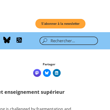
S'abonner à la newsletter
Partager
et enseignement supérieur
hing is challenged by fragmentation and