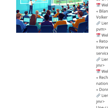
Webi
Contact
« Bila
Volke
Nous suivre
Lie
pvm
>
Webi
« Reto
Interv
servic
Lie
jmr
>
Webi
« Rech
nation
« Don
Lie
jmr
>
Une ca