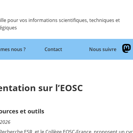
ille pour vos informations scientifiques, techniques et
tégiques
Retour
mes nous ?
Contact
Nous suivre
entation sur l’EOSC
ources et outils
/2026
Recherche ESR et le Collège EOSC-France proposent un cycle