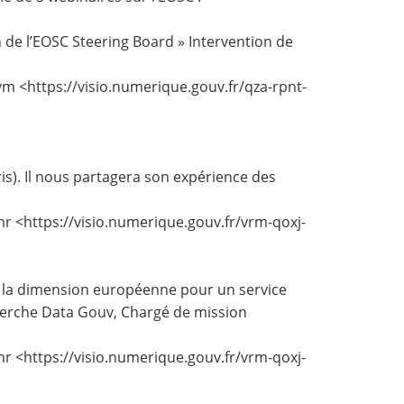
in de l’EOSC Steering Board » Intervention de
pvm
<
https://visio.numerique.gouv.fr/qza-rpnt-
is). Il nous partagera son expérience des
mr
<
https://visio.numerique.gouv.fr/vrm-qoxj-
 la dimension européenne pour un service
cherche Data Gouv, Chargé de mission
mr
<
https://visio.numerique.gouv.fr/vrm-qoxj-