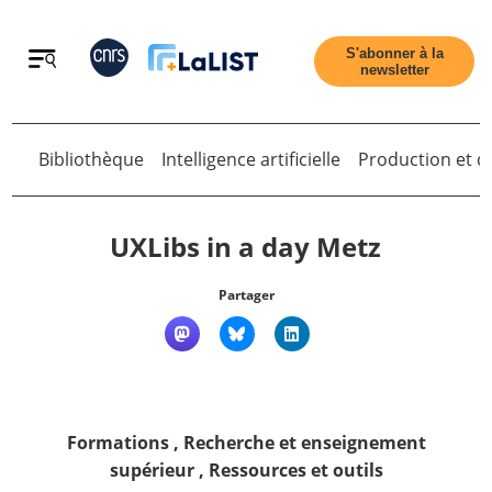
Retour
S'abonner à la
newsletter
Retour
Bibliothèque
Intelligence artificielle
Production et di
UXLibs in a day Metz
Partager
Accueil
Tous les articles
Formations
,
Recherche et enseignement
Qui sommes nous ?
supérieur
,
Ressources et outils