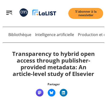
Retour
S'abonner à la
newsletter
Retour
Bibliothèque
Intelligence artificielle
Production et di
Transparency to hybrid open
access through publisher-
provided metadata: An
Accueil
article-level study of Elsevier
Tous les articles
Partager
Qui sommes nous ?