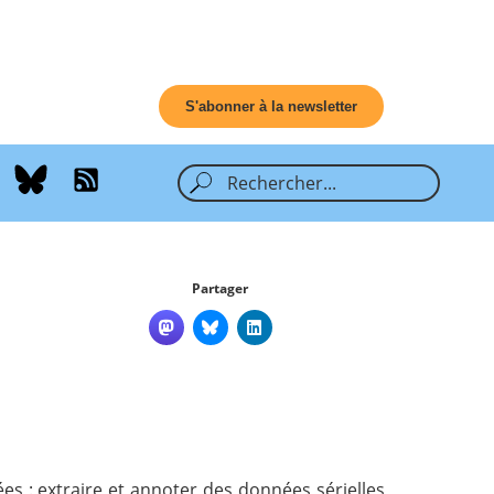
S'abonner à la newsletter
Partager
s : extraire et annoter des données sérielles