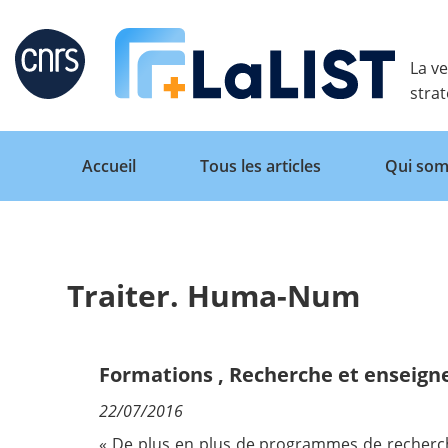
Retour
La ve
stra
Accueil
Tous les articles
Qui som
Traiter. Huma-Num
Accueil
Tous les articles
Formations
,
Recherche et enseign
22/07/2016
Qui sommes nous ?
« De plus en plus de programmes de recherche