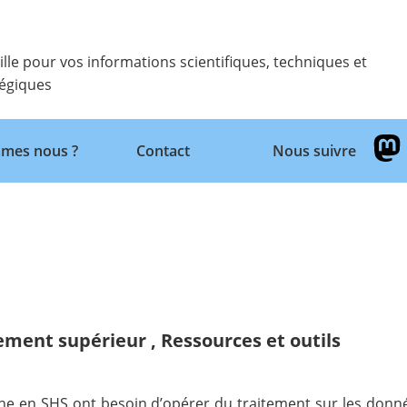
ille pour vos informations scientifiques, techniques et
tégiques
Retour
mes nous ?
Contact
Nous suivre
ement supérieur
,
Ressources et outils
 en SHS ont besoin d’opérer du traitement sur les donnée