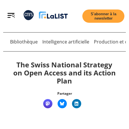
Retour
S'abonner à la
newsletter
Retour
Bibliothèque
Intelligence artificielle
Production et di
The Swiss National Strategy
on Open Access and its Action
Plan
Accueil
Partager
Tous les articles
Qui sommes nous ?