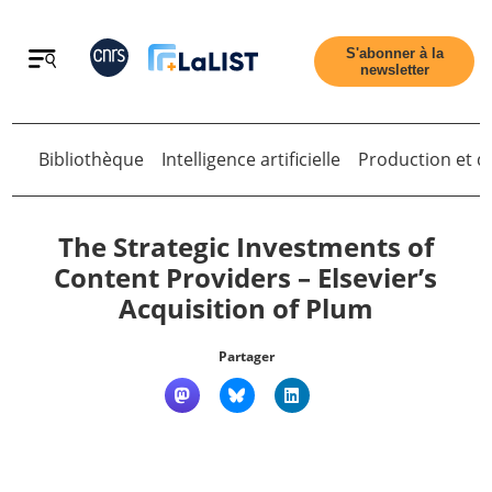
Retour
S'abonner à la
newsletter
Bibliothèque
Intelligence artificielle
Production et di
Retour
The Strategic Investments of
Content Providers – Elsevier’s
Acquisition of Plum
Accueil
Partager
Tous les articles
Qui sommes nous ?