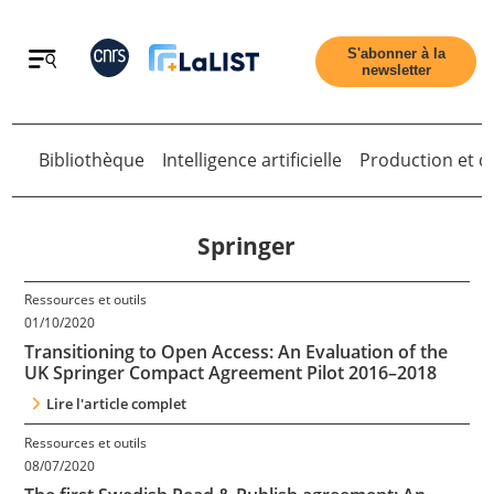
Retour
S'abonner à la
newsletter
Bibliothèque
Intelligence artificielle
Production et di
Retour
Springer
Ressources et outils
Accueil
01/10/2020
Transitioning to Open Access: An Evaluation of the
UK Springer Compact Agreement Pilot 2016–2018
Tous les articles
Lire l'article complet
Ressources et outils
Qui sommes nous ?
08/07/2020