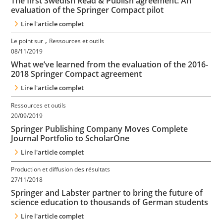
The first Swedish Read & Publish agreement: An
Contact
evaluation of the Springer Compact pilot
Lire l'article complet
Nous suivre
,
Le point sur
Ressources et outils
08/11/2019
What we’ve learned from the evaluation of the 2016-
2018 Springer Compact agreement
Lire l'article complet
Ressources et outils
20/09/2019
Springer Publishing Company Moves Complete
Journal Portfolio to ScholarOne
Lire l'article complet
Production et diffusion des résultats
27/11/2018
Springer and Labster partner to bring the future of
science education to thousands of German students
Lire l'article complet