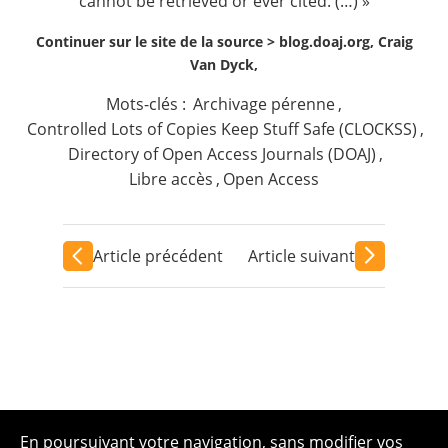
cannot be retrieved or ever cited. (…) »
Continuer sur le site de la source >
blog.doaj.org, Craig
Van Dyck,
Mots-clés :
Archivage pérenne
,
Controlled Lots of Copies Keep Stuff Safe (CLOCKSS)
,
Directory of Open Access Journals (DOAJ)
,
Libre accès
,
Open Access
Article précédent
Article suivant
En poursuivant votre navigation, sans modifier vos