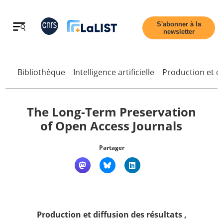
Retour
S'abonner à la
newsletter
Bibliothèque
Intelligence artificielle
Production et di
Retour
The Long-Term Preservation
of Open Access Journals
Accueil
Partager
Tous les articles
Qui sommes nous ?
Production et diffusion des résultats
,