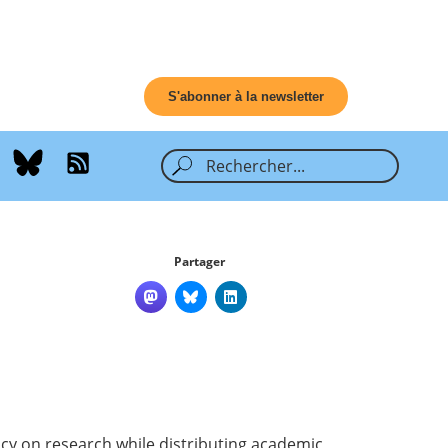
S'abonner à la newsletter
Partager
acy on research while distributing academic