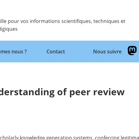
ille pour vos informations scientifiques, techniques et
tégiques
Retour
mes nous ?
Contact
Nous suivre
nderstanding of peer review
scholarly knowledge generation systems, conferring legitim