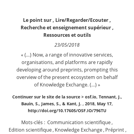
Contact
Le point sur
,
Lire/Regarder/Ecouter
,
Nous suivre
Recherche et enseignement supérieur
,
Ressources et outils
23/05/2018
« (…) Now, a range of innovative services,
organisations, and platforms are rapidly
developing around preprints, prompting this
overview of the present ecosystem on behalf
of Knowledge Exchange. (…) »
Continuer sur le site de la source >
osf.io, Tennant, J.,
Bauin, S., James, S., & Kant, J. , 2018, May 17,
http://doi.org/10.17605/OSF.IO/796TU
Mots-clés :
Communication scientifique
,
Edition scientifique
,
Knowledge Exchange
,
Préprint
,