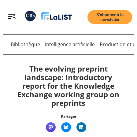
Retour
S'abonner à la
newsletter
Retour
Bibliothèque
Intelligence artificielle
Production et di
The evolving preprint
landscape: Introductory
report for the Knowledge
Accueil
Exchange working group on
preprints
Tous les articles
Partager
Qui sommes nous ?