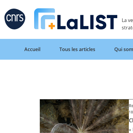
Retour
La ve
stra
Accueil
Tous les articles
Qui som
Accueil
Tous les articles
Re
18
C
Qui sommes nous ?
«