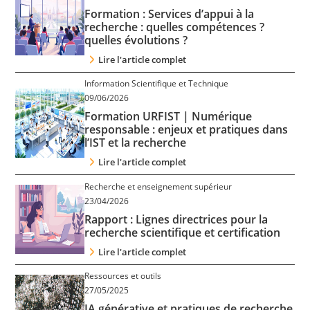
Contact
Formation : Services d’appui à la
recherche : quelles compétences ?
quelles évolutions ?
Nous suivre
Lire l'article complet
Information Scientifique et Technique
09/06/2026
Formation URFIST | Numérique
responsable : enjeux et pratiques dans
l’IST et la recherche
Lire l'article complet
Recherche et enseignement supérieur
23/04/2026
Rapport : Lignes directrices pour la
recherche scientifique et certification
Lire l'article complet
Ressources et outils
27/05/2025
IA générative et pratiques de recherche