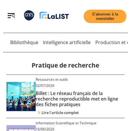
Retour
S'abonner à la
newsletter
Bibliothèque
Intelligence artificielle
Production et di
Retour
Pratique de recherche
Ressources et outils
Accueil
02/07/2026
Billet : Le réseau français de la
recherche reproductible met en ligne
Tous les articles
des fiches pratiques
Lire l'article complet
Qui sommes nous ?
Information Scientifique et Technique
16/06/2026