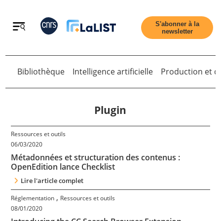
Retour
S'abonner à la
newsletter
Bibliothèque
Intelligence artificielle
Production et di
Retour
Plugin
Ressources et outils
Accueil
06/03/2020
Métadonnées et structuration des contenus :
OpenEdition lance Checklist
Tous les articles
Lire l'article complet
,
Réglementation
Ressources et outils
Qui sommes nous ?
08/01/2020