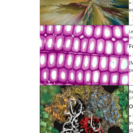
«
e
Le
21
F
«
(
p
Re
27
O
«
I
d