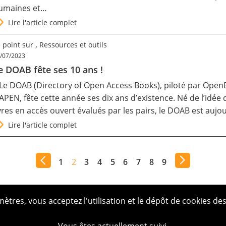
umaines et…
Lire l'article complet
,
 point sur
Ressources et outils
/07/2023
e DOAB fête ses 10 ans !
 Le DOAB (Directory of Open Access Books), piloté par OpenE
APEN
, fête cette année ses dix ans d’existence. Né de l’idée
ivres en accès ouvert évalués par les pairs, le DOAB est auj
Lire l'article complet
1
2
3
4
5
6
7
8
9
tres, vous acceptez l'utilisation et le dépôt de cookies des