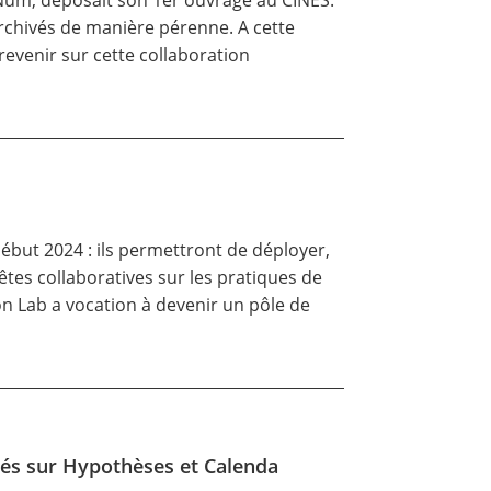
-Num, déposait son
1er ouvrage
au CINES.
archivés de manière pérenne. A cette
evenir sur cette collaboration
début 2024 : ils permettront de déployer,
tes collaboratives sur les pratiques de
n Lab a vocation à devenir un pôle de
iés sur Hypothèses et Calenda