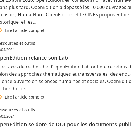
 Le 23 avril 2020, OpenEdition, en collaboration avec Huma
 ans plus tard, OpenEdition a dépassé les 10 000 ouvrages 
ccasion, Huma-Num, OpenEdition et le CINES proposent de r
istorique et les…
Lire l'article complet
ssources et outils
/05/2024
penEdition relance son Lab
 Les axes de recherche d’
OpenEdition Lab
ont été redéfinis 
elon des approches thématiques et transversales, des enquê
cience ouverte en sciences humaines et sociales. OpenEditio
echerche de…
Lire l'article complet
ssources et outils
/02/2024
penEdition se dote de DOI pour les documents publ