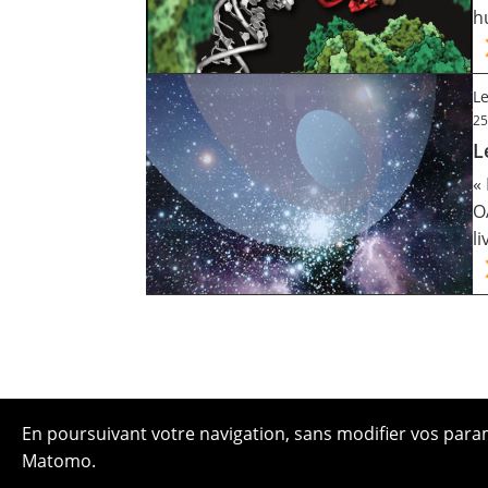
h
Le
25
L
«
O
l
En poursuivant votre navigation, sans modifier vos paramè
Matomo.