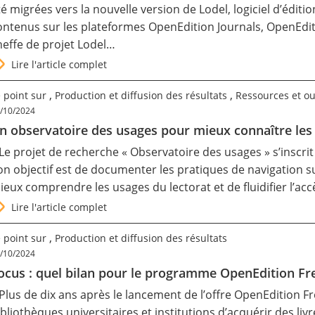
té migrées vers la nouvelle version de Lodel, logiciel d’éditi
ontenus sur les plateformes OpenEdition Journals, OpenEdi
heffe de projet Lodel…
Lire l'article complet
,
,
 point sur
Production et diffusion des résultats
Ressources et ou
/10/2024
n observatoire des usages pour mieux connaître les 
 Le projet de recherche «
Observatoire des usages
» s’inscri
on objectif est de documenter les pratiques de navigation s
ieux comprendre les usages du lectorat et de fluidifier l’ac
Lire l'article complet
,
 point sur
Production et diffusion des résultats
/10/2024
ocus : quel bilan pour le programme OpenEdition Fr
 Plus de dix ans après le lancement de l’offre
OpenEdition F
ibliothèques universitaires et institutions d’acquérir des li