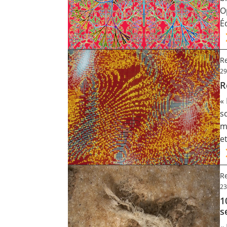
O
É
Re
29
R
«
s
m
e
Re
23
1
s