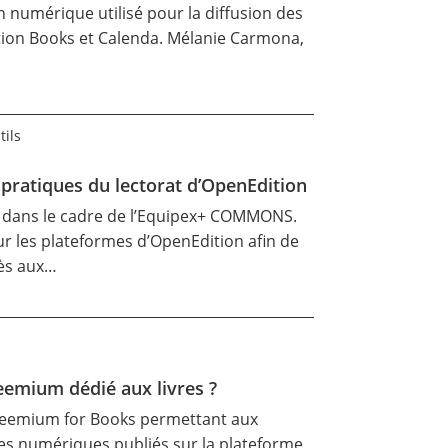
on numérique utilisé pour la diffusion des
tion Books et Calenda. Mélanie Carmona,
tils
pratiques du lectorat d’OpenEdition
t dans le cadre de l’Equipex+
COMMONS
.
ur les plateformes d’OpenEdition afin de
cès aux…
eemium dédié aux livres ?
reemium for Books
permettant aux
vres numériques publiés sur la plateforme