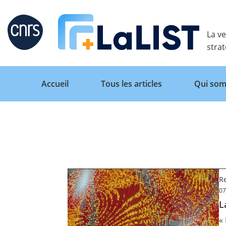
Retour
La ve
stra
Accueil
Tous les articles
Qui som
Accueil
Tous les articles
Re
07
L
Qui sommes nous ?
«