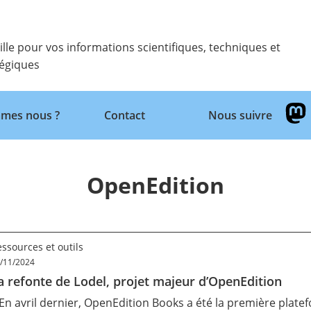
ille pour vos informations scientifiques, techniques et
tégiques
mes nous ?
Contact
Nous suivre
Retour
OpenEdition
ssources et outils
/11/2024
a refonte de Lodel, projet majeur d’OpenEdition
 En avril dernier, OpenEdition Books a été la
première plate