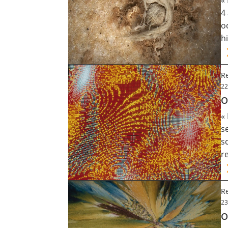
«
4
o
h
Re
22
O
«
s
s
r
Re
23
O