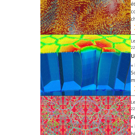
é
Contact
c
c
Nous suivre
Le
22
U
«
S
m
Le
22
F
«
b